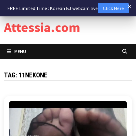
Skip
7 August 2026
FREE Limited Time : Korean BJ webcam live
Click Here
to
content
Attessia.com
MENU
TAG:
11NEKONE