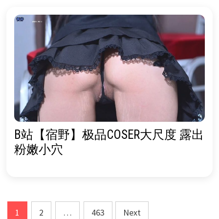
B站【宿野】极品COSER大尺度 露出
粉嫩小穴
Posts
1
2
…
463
Next