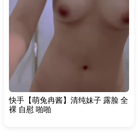
快手【萌兔冉酱】清纯妹子 露脸 全
裸 自慰 啪啪