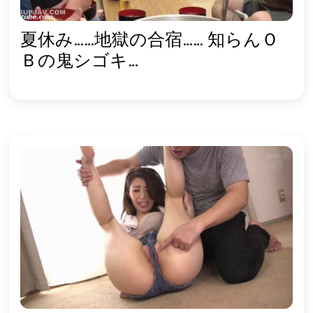
夏休み……地獄の合宿…… 知らんＯ
Ｂの鬼シゴキ…