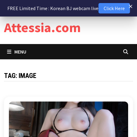
Skip
8 August 2026
FREE Limited Time : Korean BJ webcam live
Click Here
to
content
Attessia.com
MENU
TAG:
IMAGE