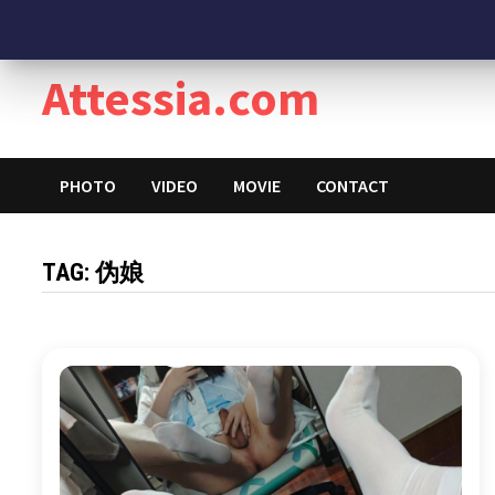
Skip
7 August 2026
to
content
Attessia.com
PHOTO
VIDEO
MOVIE
CONTACT
TAG:
伪娘